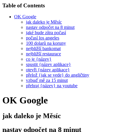
Table of Contents
OK Google
jak daleko je Měsíc
nastav odpočet na 8 minut
jaké bude zítra počasí
počasí los angeles
100 dolarů na koruny
nejbližší bankomat
nejbližší restaurace
co je {název}
spustit {název aplikace}
otevři {název aplikace}
přelož {jak se vede} do angličtiny
vzbuď mě za 15 minut
přehraj {název} na youtube
OK Google
jak daleko je Měsíc
nastav odpočet na 8 minut