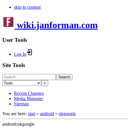
skip to content
wiki.janforman.com
User Tools
Log In
Site Tools
Search
>
Recent Changes
Media Manager
Sitemap
You are here:
start
»
android
»
okgoogle
android:okgoogle